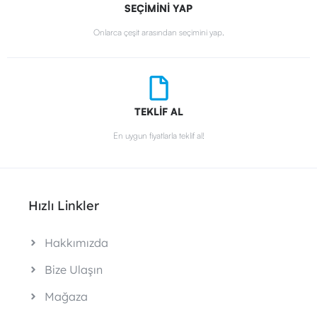
SEÇİMİNİ YAP
Onlarca çeşit arasından seçimini yap.
TEKLİF AL
En uygun fiyatlarla teklif al!
Hızlı Linkler
Hakkımızda
Bize Ulaşın
Mağaza