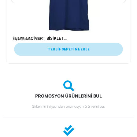
FULYA LACİVERT BİSİKLET YAKA TİŞÖRT XL
Ürün Kodu: 23321
Tişörtler
TEKLİF SEPETİNE EKLE
PROMOSYON ÜRÜNLERİNİ BUL
Şirketinin ihtiyacı olan promosyon ürünlerini bul.