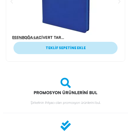
ESENBOĞA LACİVERT TARİHSİZ DEFTER (13X21 CM)
Ürün Kodu: 19770
Tarihsiz Defterler
TEKLİF SEPETİNE EKLE
PROMOSYON ÜRÜNLERİNİ BUL
Şirketinin ihtiyacı olan promosyon ürünlerini bul.