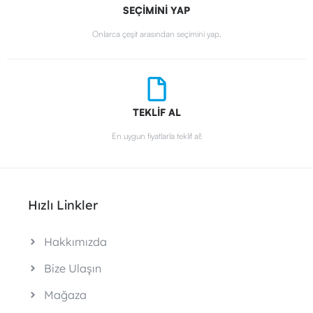
SEÇİMİNİ YAP
Onlarca çeşit arasından seçimini yap.
TEKLİF AL
En uygun fiyatlarla teklif al!
Hızlı Linkler
Hakkımızda
Bize Ulaşın
Mağaza