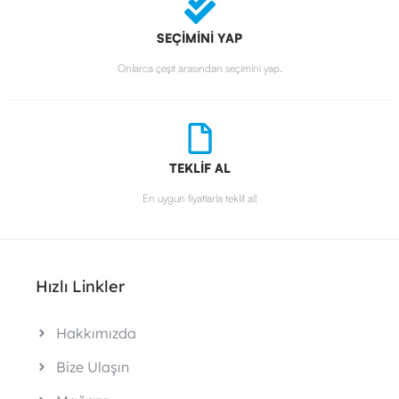
SEÇİMİNİ YAP
Onlarca çeşit arasından seçimini yap.
TEKLİF AL
En uygun fiyatlarla teklif al!
Hızlı Linkler
Hakkımızda
Bize Ulaşın