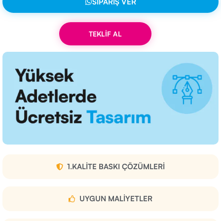
SIPARIŞ VER
TEKLİF AL
1.KALITE BASKI ÇÖZÜMLERI
UYGUN MALIYETLER