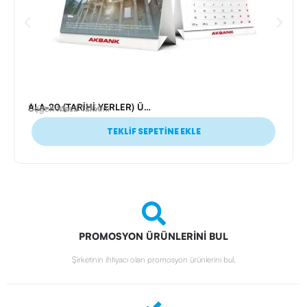
ALA-20 (TARİHİ YERLER) ÜÇGEN MASA TAKVİMİ
Ürün Kodu: 25056
Üçgen Masa Takvimi
TEKLİF SEPETİNE EKLE
PROMOSYON ÜRÜNLERİNİ BUL
Şirketinin ihtiyacı olan promosyon ürünlerini bul.