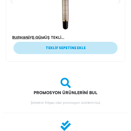
BURHANİYE GÜMÜŞ TEKLİ KALEM SETİ
Ürün Kodu: 24917
Tekli Kalem Setleri
TEKLİF SEPETİNE EKLE
PROMOSYON ÜRÜNLERİNİ BUL
Şirketinin ihtiyacı olan promosyon ürünlerini bul.