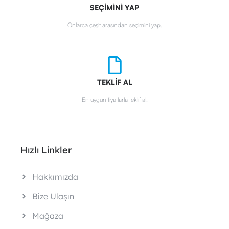
SEÇİMİNİ YAP
Onlarca çeşit arasından seçimini yap.
TEKLİF AL
En uygun fiyatlarla teklif al!
Hızlı Linkler
Hakkımızda
Bize Ulaşın
Mağaza