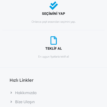
SEÇİMİNİ YAP
Onlarca çeşit arasından seçimini yap.
TEKLİF AL
En uygun fiyatlarla teklif al!
Hızlı Linkler
Hakkımızda
Bize Ulaşın