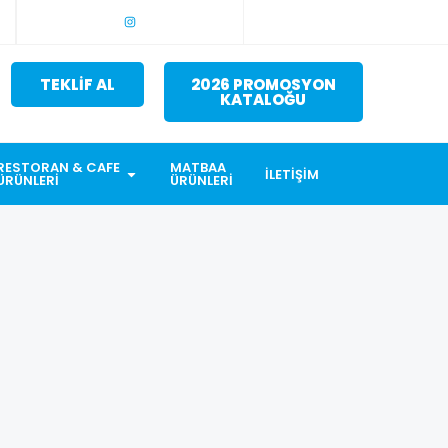
TEKLİF AL
2026 PROMOSYON
KATALOĞU
RESTORAN & CAFE
MATBAA
İLETIŞIM
ÜRÜNLERI
ÜRÜNLERI