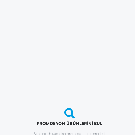
PROMOSYON ÜRÜNLERİNİ BUL
Şirketinin ihtiyacı olan promosyon ürünlerini bul.