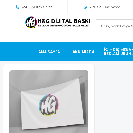
+90 531 032 57 99
+90 531 032 57 99
İÇ – DIŞ MEKA
ANA SAYFA
HAKKIMIZDA
REKLAM ÜRÜNL