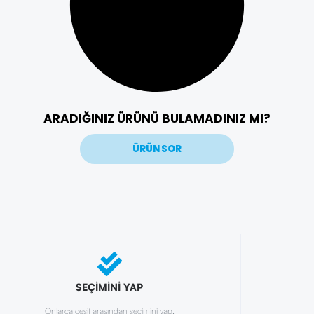
ARADIĞINIZ ÜRÜNÜ BULAMADINIZ MI?
ÜRÜN SOR
SEÇİMİNİ YAP
Onlarca çeşit arasından seçimini yap.