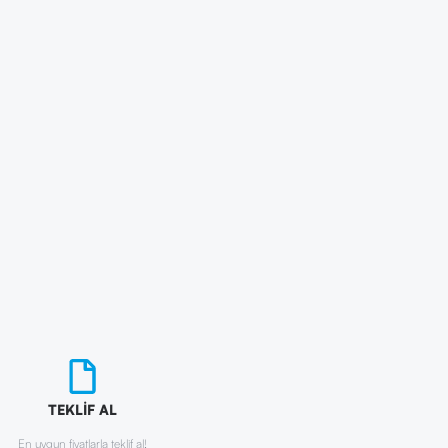
TEKLİF AL
En uygun fiyatlarla teklif al!