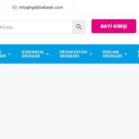
info@hgdijitalbaski.com
BAYİ GİRİŞİ
N
KURUMSAL
PROMOSYON
REKLAM
ERI
ÜRÜNLER
ÜRÜNLERI
ÜRÜNLERI