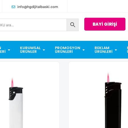
info@hgdijitalbaski.com
BAYİ GİRİŞİ
N
KURUMSAL
PROMOSYON
REKLAM
ERI
ÜRÜNLER
ÜRÜNLERI
ÜRÜNLERI