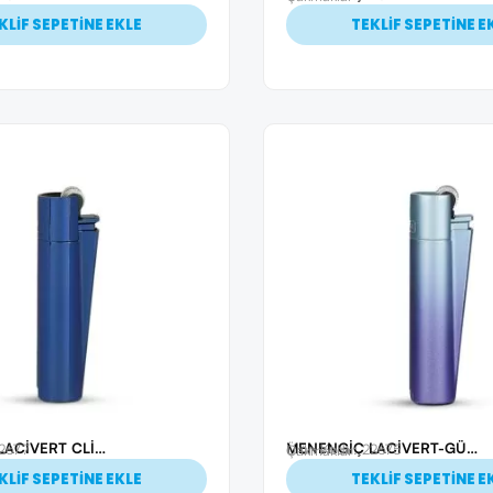
KLİF SEPETİNE EKLE
TEKLİF SEPETİNE E
MENENGİÇ LACİVERT CLİPPER METAL SİBOPLU ÇAKMAK
MENENGİÇ LACİVERT-GÜMÜŞ CLİPPER METAL SİBOPLU ÇAKMAK
22677
Ürün Kodu: 22675
Çakmaklar
KLİF SEPETİNE EKLE
TEKLİF SEPETİNE E