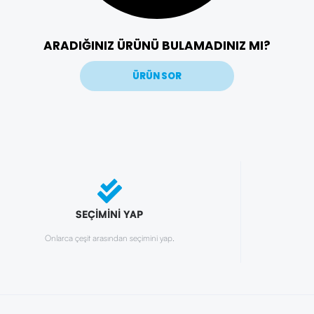
ARADIĞINIZ ÜRÜNÜ BULAMADINIZ MI?
ÜRÜN SOR
SEÇİMİNİ YAP
Onlarca çeşit arasından seçimini yap.