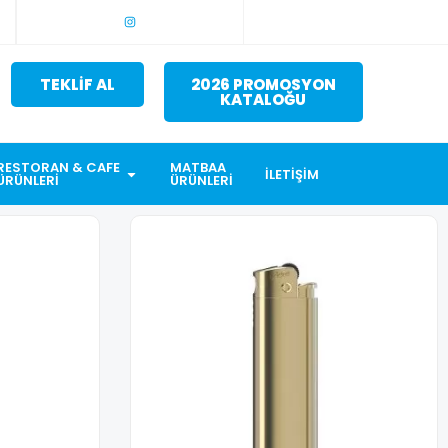
TEKLİF AL
2026 PROMOSYON
KATALOĞU
RESTORAN & CAFE
MATBAA
İLETIŞIM
ÜRÜNLERI
ÜRÜNLERI