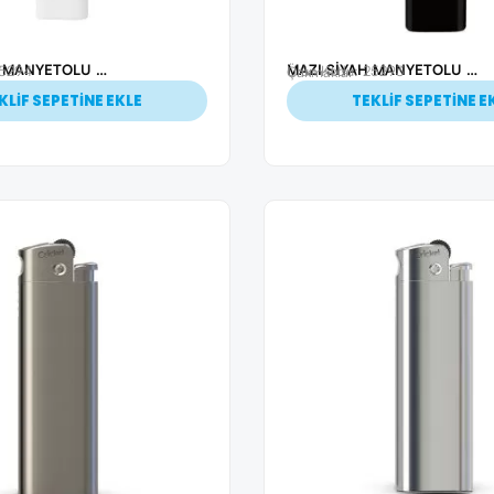
MAZI BEYAZ MANYETOLU TURBO ALEVLİ ÇAKMAK
MAZI SİYAH MANYETOLU TURBO ALEVLİ ÇAKMAK
25294
Ürün Kodu: 25293
Çakmaklar
KLİF SEPETİNE EKLE
TEKLİF SEPETİNE E