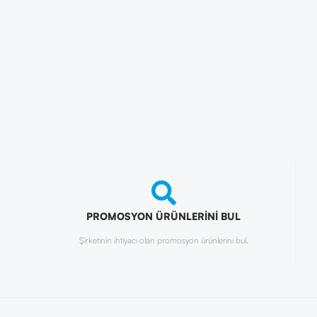
PROMOSYON ÜRÜNLERİNİ BUL
Şirketinin ihtiyacı olan promosyon ürünlerini bul.