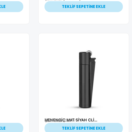
KLE
TEKLİF SEPETİNE EKLE
MENENGİÇ MAT SİYAH CLİPPER METAL SİBOPLU ÇAKMAK
Ürün Kodu: 22679
Çakmaklar
KLE
TEKLİF SEPETİNE EKLE