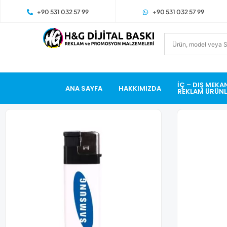
+90 531 032 57 99
+90 531 032 57 99
İÇ – DIŞ MEKA
ANA SAYFA
HAKKIMIZDA
REKLAM ÜRÜNL