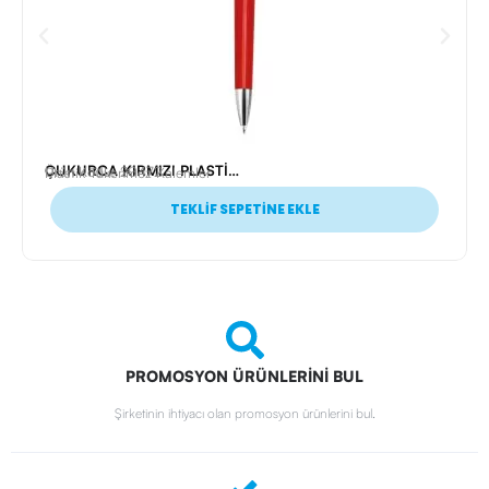
ÇUKURCA KIRMIZI PLASTİK TÜKENMEZ KALEM
Ürün Kodu: 20472
Plastik Tükenmez Kalemler
TEKLİF SEPETİNE EKLE
PROMOSYON ÜRÜNLERİNİ BUL
Şirketinin ihtiyacı olan promosyon ürünlerini bul.