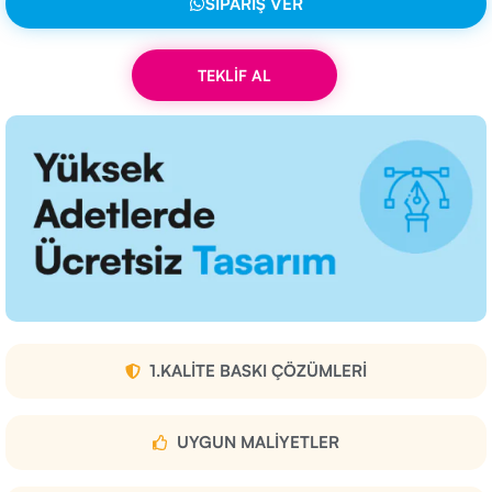
SIPARIŞ VER
TEKLİF AL
1.KALITE BASKI ÇÖZÜMLERI
UYGUN MALIYETLER