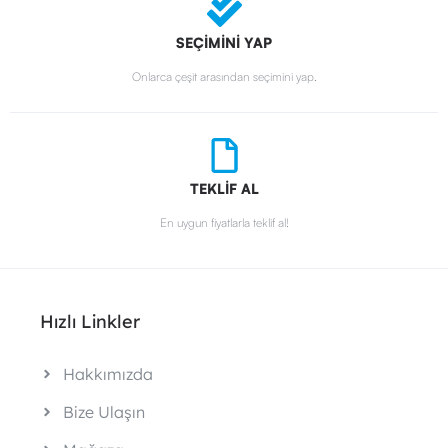
SEÇİMİNİ YAP
Onlarca çeşit arasından seçimini yap.
TEKLİF AL
En uygun fiyatlarla teklif al!
Hızlı Linkler
Hakkımızda
Bize Ulaşın