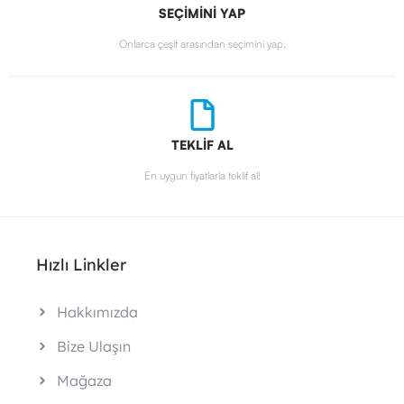
SEÇİMİNİ YAP
Onlarca çeşit arasından seçimini yap.
TEKLİF AL
En uygun fiyatlarla teklif al!
Hızlı Linkler
Hakkımızda
Bize Ulaşın
Mağaza