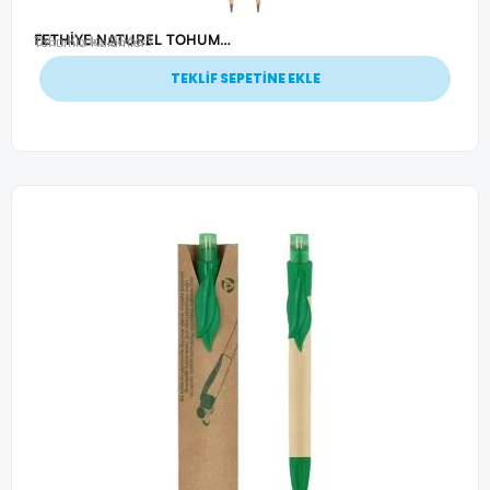
FETHİYE NATUREL TOHUMLU KURŞUN KALEM
Ürün Kodu: 20653
Tohumlu Kalemler
TEKLİF SEPETİNE EKLE