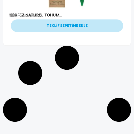
KÖRFEZ NATUREL TOHUMLU TÜKENMEZ KALEM
Ürün Kodu: 20656
Tohumlu Kalemler
TEKLİF SEPETİNE EKLE