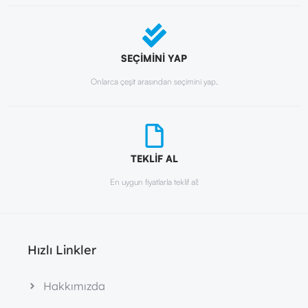
SEÇİMİNİ YAP
Onlarca çeşit arasından seçimini yap.
TEKLİF AL
En uygun fiyatlarla teklif al!
Hızlı Linkler
Hakkımızda