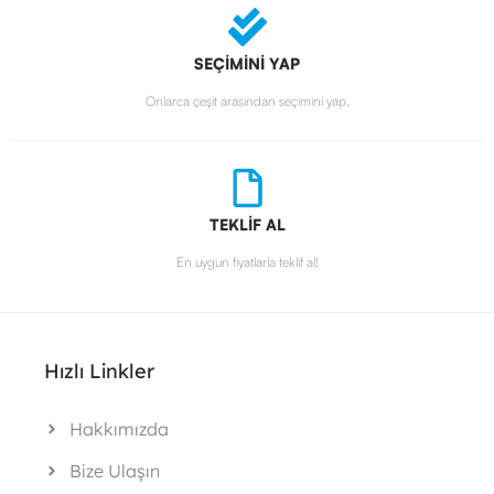
SEÇİMİNİ YAP
Onlarca çeşit arasından seçimini yap.
TEKLİF AL
En uygun fiyatlarla teklif al!
Hızlı Linkler
Hakkımızda
Bize Ulaşın