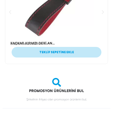
KAÇKAR KIRMIZI DERİ ANAHTARLIK
Ürün Kodu: 26339
Deri ve Metal Anahtarlıklar
TEKLİF SEPETİNE EKLE
PROMOSYON ÜRÜNLERİNİ BUL
Şirketinin ihtiyacı olan promosyon ürünlerini bul.