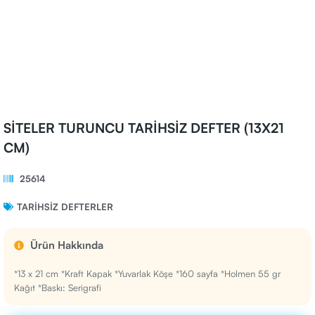
SİTELER TURUNCU TARİHSİZ DEFTER (13X21
CM)
25614
TARIHSIZ DEFTERLER
Ürün Hakkında
*13 x 21 cm *Kraft Kapak *Yuvarlak Köşe *160 sayfa *Holmen 55 gr
Kağıt *Baskı: Serigrafi