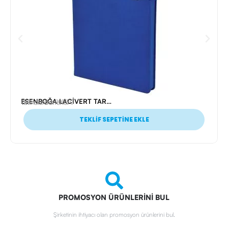
ESENBOĞA LACİVERT TARİHSİZ DEFTER (13X21 CM)
Ürün Kodu: 19770
Tarihsiz Defterler
TEKLİF SEPETİNE EKLE
PROMOSYON ÜRÜNLERİNİ BUL
Şirketinin ihtiyacı olan promosyon ürünlerini bul.