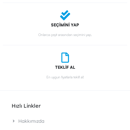
SEÇİMİNİ YAP
Onlarca çeşit arasından seçimini yap.
TEKLİF AL
En uygun fiyatlarla teklif al!
Hızlı Linkler
Hakkımızda