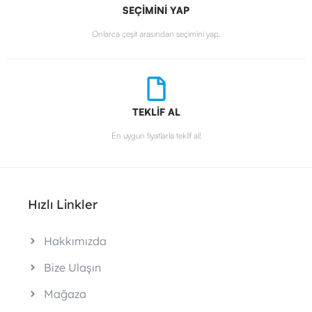
SEÇİMİNİ YAP
Onlarca çeşit arasından seçimini yap.
TEKLİF AL
En uygun fiyatlarla teklif al!
Hızlı Linkler
Hakkımızda
Bize Ulaşın
Mağaza