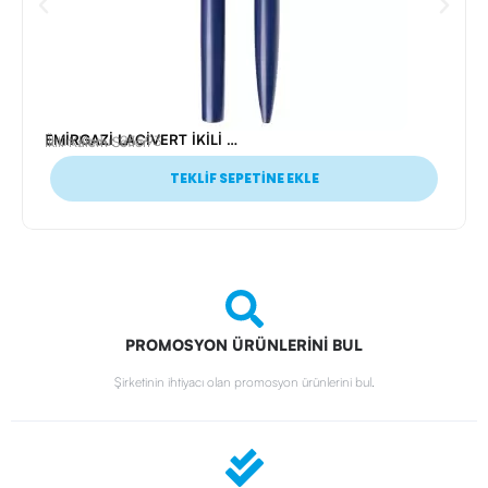
EMİRGAZİ LACİVERT İKİLİ KALEM SETİ
Ürün Kodu: 25593
İkili Kalem Setleri
TEKLİF SEPETİNE EKLE
PROMOSYON ÜRÜNLERİNİ BUL
Şirketinin ihtiyacı olan promosyon ürünlerini bul.