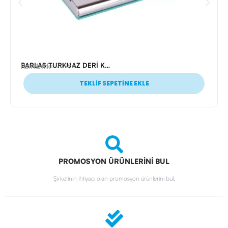
BARLAS TURKUAZ DERİ KARTVİZİTLİK
Ürün Kodu: 24956
Kartvizitlik
TEKLİF SEPETİNE EKLE
PROMOSYON ÜRÜNLERİNİ BUL
Şirketinin ihtiyacı olan promosyon ürünlerini bul.