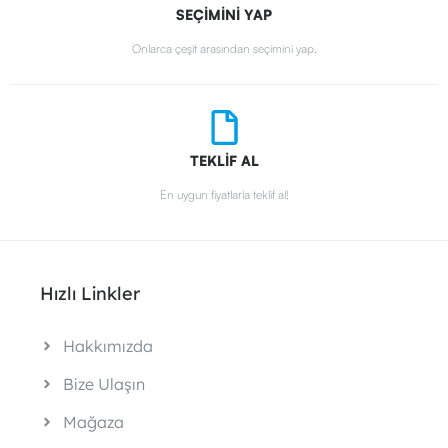
SEÇİMİNİ YAP
Onlarca çeşit arasından seçimini yap.
TEKLİF AL
En uygun fiyatlarla teklif al!
Hızlı Linkler
Hakkımızda
Bize Ulaşın
Mağaza