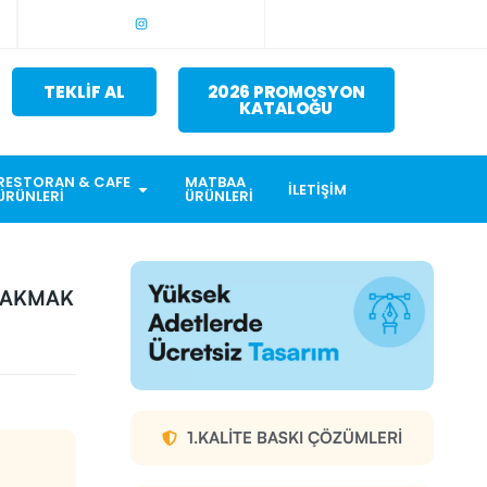
TEKLİF AL
2026 PROMOSYON
KATALOĞU
RESTORAN & CAFE
MATBAA
İLETIŞIM
ÜRÜNLERI
ÜRÜNLERI
 ÇAKMAK
1.KALITE BASKI ÇÖZÜMLERI