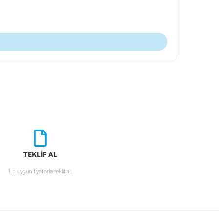
Ürün Kodu
Plastik Tü
TEKLİF AL
En uygun fiyatlarla teklif al!