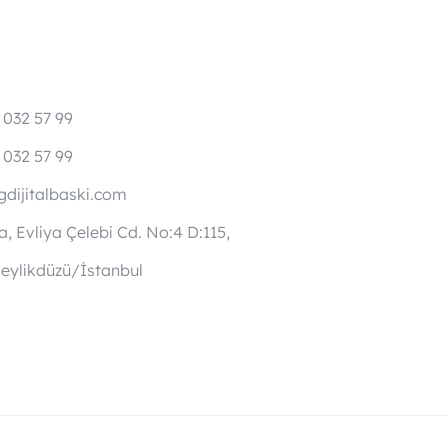
 032 57 99
 032 57 99
dijitalbaski.com
, Evliya Çelebi Cd. No:4 D:115,
eylikdüzü/İstanbul