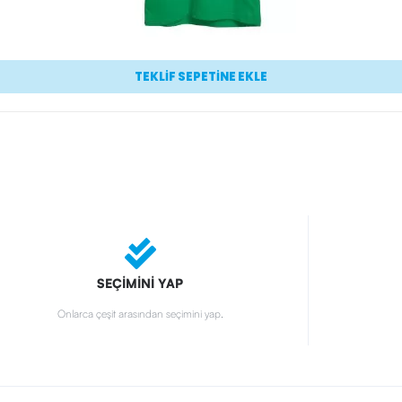
TEKLİF SEPETİNE EKLE
SEÇİMİNİ YAP
Onlarca çeşit arasından seçimini yap.