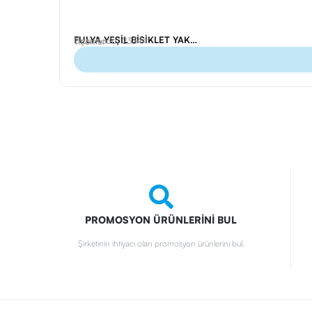
FULYA YEŞİL BİSİKLET YAKA TİŞÖRT L
Ürün Kodu: 23344
Tişörtler
PROMOSYON ÜRÜNLERİNİ BUL
Şirketinin ihtiyacı olan promosyon ürünlerini bul.