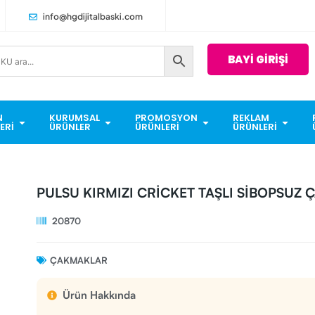
info@hgdijitalbaski.com
BAYİ GİRİŞİ
N
KURUMSAL
PROMOSYON
REKLAM
ERI
ÜRÜNLER
ÜRÜNLERI
ÜRÜNLERI
PULSU KIRMIZI CRİCKET TAŞLI SİBOPSUZ
20870
ÇAKMAKLAR
Ürün Hakkında