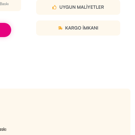
 Baskı
UYGUN MALIYETLER
KARGO IMKANI
askı