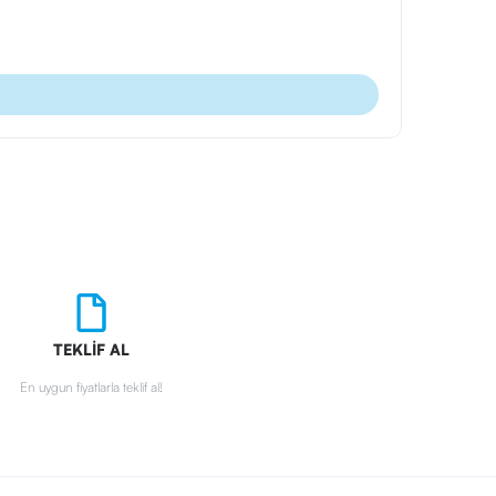
Ürün Kodu
Tarihsiz Def
TEKLİF AL
En uygun fiyatlarla teklif al!