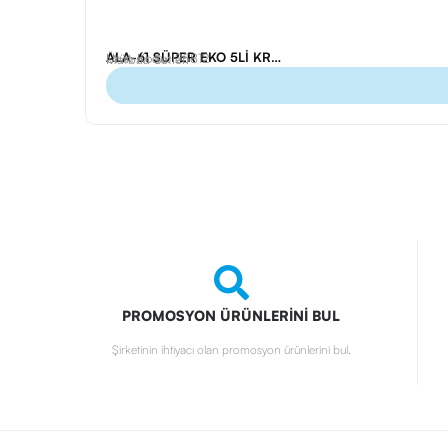
ALA-61 SÜPER EKO 5Lİ KRAFT SET
Ürün Kodu: 25812
Matbaa Setleri
PROMOSYON ÜRÜNLERİNİ BUL
Şirketinin ihtiyacı olan promosyon ürünlerini bul.