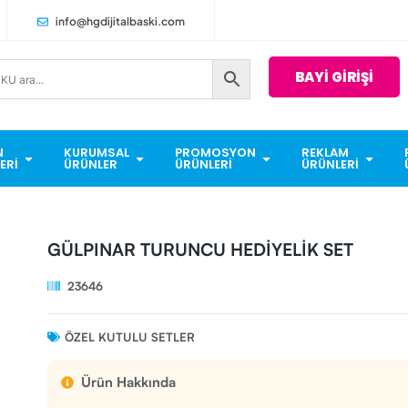
info@hgdijitalbaski.com
BAYİ GİRİŞİ
N
KURUMSAL
PROMOSYON
REKLAM
ERI
ÜRÜNLER
ÜRÜNLERI
ÜRÜNLERI
GÜLPINAR TURUNCU HEDİYELİK SET
23646
ÖZEL KUTULU SETLER
Ürün Hakkında