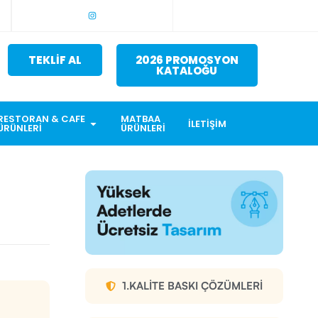
TEKLİF AL
2026 PROMOSYON
KATALOĞU
RESTORAN & CAFE
MATBAA
İLETIŞIM
ÜRÜNLERI
ÜRÜNLERI
1.KALITE BASKI ÇÖZÜMLERI