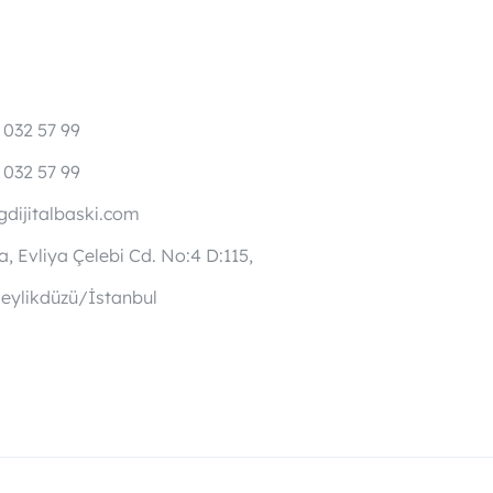
 032 57 99
 032 57 99
dijitalbaski.com
, Evliya Çelebi Cd. No:4 D:115,
eylikdüzü/İstanbul