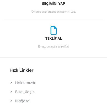
SEÇİMİNİ YAP
Onlarca çeşit arasından seçimini yap.
TEKLİF AL
En uygun fiyatlarla teklif al!
Hızlı Linkler
Hakkımızda
Bize Ulaşın
Mağaza