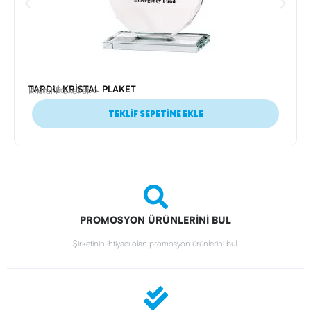
TARDU KRİSTAL PLAKET
Ürün Kodu: 21156
Kristal Plaketler
TEKLİF SEPETİNE EKLE
PROMOSYON ÜRÜNLERİNİ BUL
Şirketinin ihtiyacı olan promosyon ürünlerini bul.