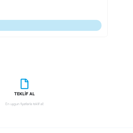
Dergi
Ürün Kodu
Dergi
,
Kuru
TEKLİF AL
En uygun fiyatlarla teklif al!