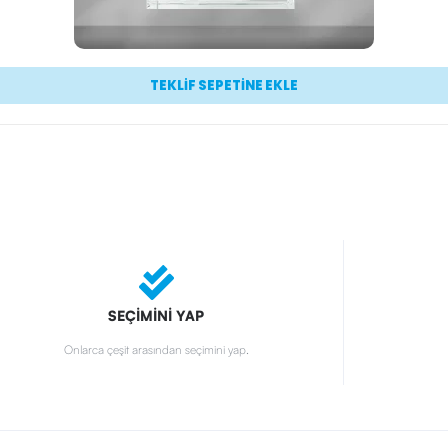
TEKLİF SEPETİNE EKLE
SEÇİMİNİ YAP
Onlarca çeşit arasından seçimini yap.