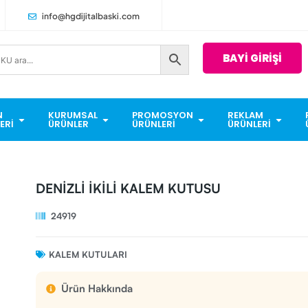
info@hgdijitalbaski.com
BAYİ GİRİŞİ
N
KURUMSAL
PROMOSYON
REKLAM
ERI
ÜRÜNLER
ÜRÜNLERI
ÜRÜNLERI
DENİZLİ İKİLİ KALEM KUTUSU
24919
KALEM KUTULARI
Ürün Hakkında