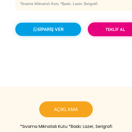
*Sıvama Mıknatıslı Kutu *Baskı: Lazer, Serigrafi
SIPARIŞ VER
TEKLİF AL
AÇIKLAMA
*Sıvama Mıknatıslı Kutu *Baskı: Lazer, Serigrafi