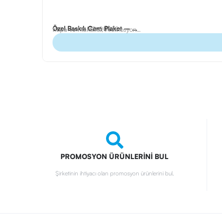
Özel Baskılı Cam Plaket – HG-CP5
Ürün Kodu: HG-002924
Kupa ve Plaketler
,
Promosyon Ürünleri
PROMOSYON ÜRÜNLERİNİ BUL
Şirketinin ihtiyacı olan promosyon ürünlerini bul.