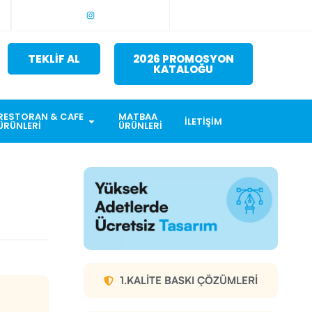
TEKLİF AL
2026 PROMOSYON
KATALOĞU
RESTORAN & CAFE
MATBAA
İLETIŞIM
ÜRÜNLERI
ÜRÜNLERI
1.KALITE BASKI ÇÖZÜMLERI