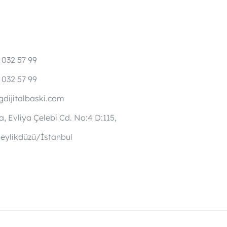
 032 57 99
 032 57 99
dijitalbaski.com
, Evliya Çelebi Cd. No:4 D:115,
eylikdüzü/İstanbul