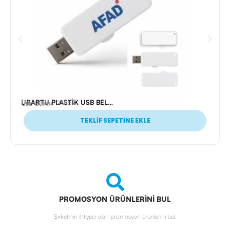
URARTU PLASTİK USB BELLEK (64 GB)
Ürün Kodu: 23857
Usb Bellek
TEKLİF SEPETİNE EKLE
PROMOSYON ÜRÜNLERİNİ BUL
Şirketinin ihtiyacı olan promosyon ürünlerini bul.