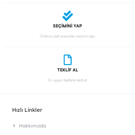
SEÇİMİNİ YAP
Onlarca çeşit arasından seçimini yap.
TEKLİF AL
En uygun fiyatlarla teklif al!
Hızlı Linkler
Hakkımızda