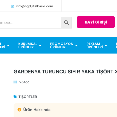
info@hgdijitalbaski.com
BAYİ GİRİŞİ
N
KURUMSAL
PROMOSYON
REKLAM
ERI
ÜRÜNLER
ÜRÜNLERI
ÜRÜNLERI
GARDENYA TURUNCU SIFIR YAKA TİŞÖRT 
25433
TIŞÖRTLER
Ürün Hakkında