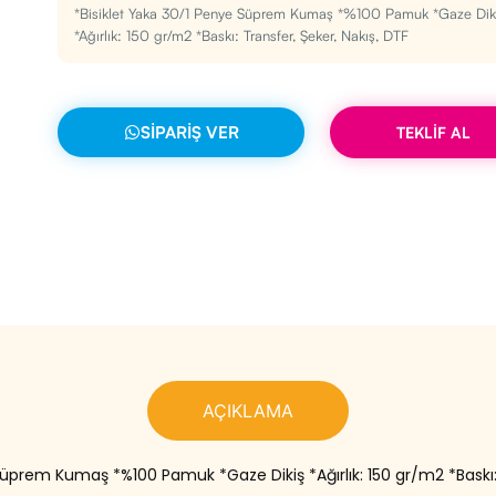
*Bisiklet Yaka 30/1 Penye Süprem Kumaş *%100 Pamuk *Gaze Dik
*Ağırlık: 150 gr/m2 *Baskı: Transfer, Şeker, Nakış, DTF
SIPARIŞ VER
TEKLİF AL
AÇIKLAMA
Süprem Kumaş *%100 Pamuk *Gaze Dikiş *Ağırlık: 150 gr/m2 *Baskı: 