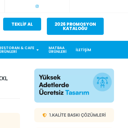
TEKLİF AL
2026 PROMOSYON
KATALOĞU
RESTORAN & CAFE
MATBAA
İLETIŞIM
ÜRÜNLERI
ÜRÜNLERI
XXL
1.KALITE BASKI ÇÖZÜMLERI