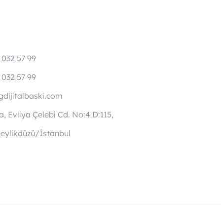
 032 57 99
 032 57 99
dijitalbaski.com
, Evliya Çelebi Cd. No:4 D:115,
eylikdüzü/İstanbul