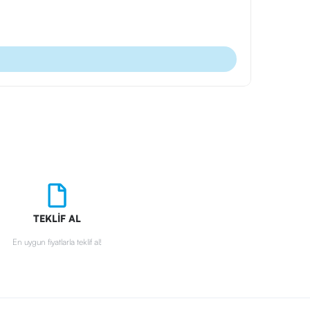
Ürün Kodu
Scrikss Kal
TEKLİF AL
En uygun fiyatlarla teklif al!