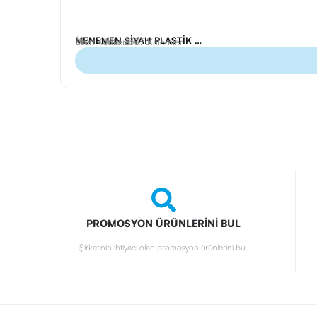
MENEMEN SİYAH PLASTİK TÜKENMEZ KALEM
Ürün Kodu: 23076
Plastik Tükenmez Kalemler
PROMOSYON ÜRÜNLERİNİ BUL
Şirketinin ihtiyacı olan promosyon ürünlerini bul.