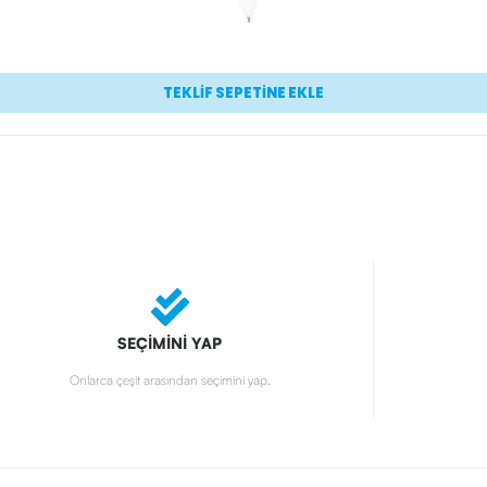
TEKLİF SEPETİNE EKLE
SEÇİMİNİ YAP
Onlarca çeşit arasından seçimini yap.