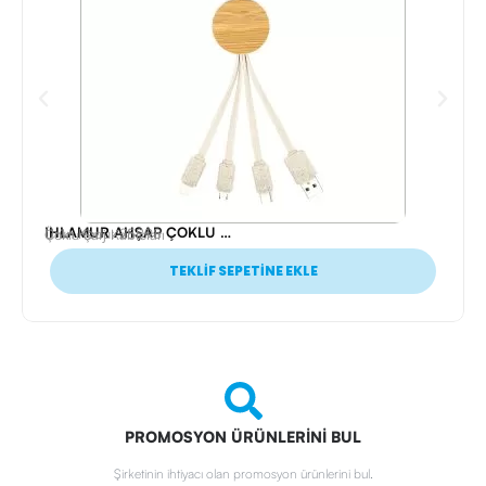
IHLAMUR AHŞAP ÇOKLU KABLO
Ürün Kodu: 25898
Çoklu Şarj Kabloları
TEKLİF SEPETİNE EKLE
PROMOSYON ÜRÜNLERİNİ BUL
Şirketinin ihtiyacı olan promosyon ürünlerini bul.