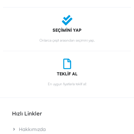
SEÇİMİNİ YAP
Onlarca çeşit arasından seçimini yap.
TEKLİF AL
En uygun fiyatlarla teklif al!
Hızlı Linkler
Hakkımızda