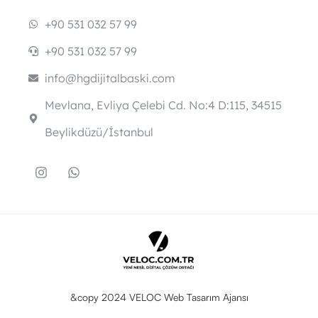
+90 531 032 57 99
+90 531 032 57 99
info@hgdijitalbaski.com
Mevlana, Evliya Çelebi Cd. No:4 D:115, 34515
Beylikdüzü/İstanbul
&copy 2024 VELOC Web Tasarım Ajansı