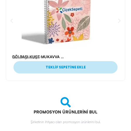
GÖLBAŞI KUŞE MUKAVVA SIVAMA SPİRALLİ AJANDA (17X24 CM)
Ürün Kodu: 25799
Tarihli Ajandalar
TEKLİF SEPETİNE EKLE
PROMOSYON ÜRÜNLERİNİ BUL
Şirketinin ihtiyacı olan promosyon ürünlerini bul.