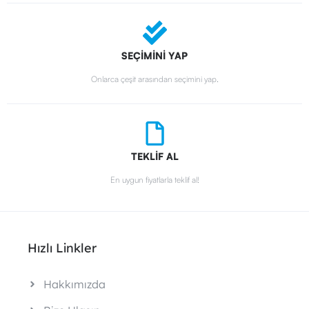
SEÇİMİNİ YAP
Onlarca çeşit arasından seçimini yap.
TEKLİF AL
En uygun fiyatlarla teklif al!
Hızlı Linkler
Hakkımızda