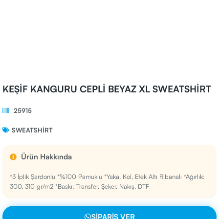
KEŞİF KANGURU CEPLİ BEYAZ XL SWEATSHİRT
25915
SWEATSHIRT
Ürün Hakkında
*3 İplik Şardonlu *%100 Pamuklu *Yaka, Kol, Etek Altı Ribanalı *Ağırlık:
300, 310 gr/m2 *Baskı: Transfer, Şeker, Nakış, DTF
SIPARIŞ VER