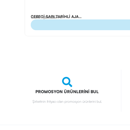
CEBECİ SARI TARİHLİ AJANDA (17X24 CM)
Ürün Kodu: 25700
Tarihli Ajandalar
PROMOSYON ÜRÜNLERİNİ BUL
Şirketinin ihtiyacı olan promosyon ürünlerini bul.