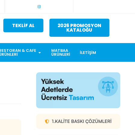
TEKLİF AL
2026 PROMOSYON
KATALOĞU
RESTORAN & CAFE
MATBAA
İLETIŞIM
ÜRÜNLERI
ÜRÜNLERI
1.KALITE BASKI ÇÖZÜMLERI