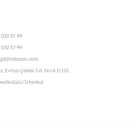
 032 57 99
 032 57 99
dijitalbaski.com
, Evliya Çelebi Cd. No:4 D:115,
eylikdüzü/İstanbul