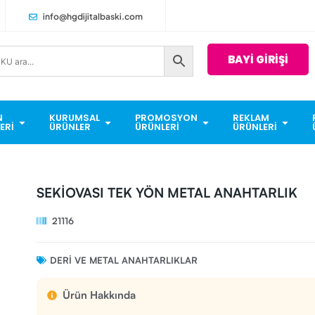
info@hgdijitalbaski.com
BAYİ GİRİŞİ
N
KURUMSAL
PROMOSYON
REKLAM
ERI
ÜRÜNLER
ÜRÜNLERI
ÜRÜNLERI
SEKİOVASI TEK YÖN METAL ANAHTARLIK
21116
DERI VE METAL ANAHTARLIKLAR
Ürün Hakkında