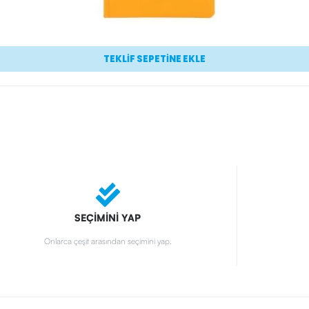
TEKLİF SEPETİNE EKLE
SEÇİMİNİ YAP
Onlarca çeşit arasından seçimini yap.