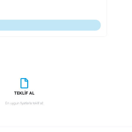
Ürün Kodu:
Okul Çantal
TEKLİF AL
En uygun fiyatlarla teklif al!