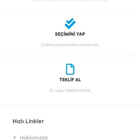
SEÇİMİNİ YAP
Onlarca çeşit arasından seçimini yap.
TEKLİF AL
En uygun fiyatlarla teklif al!
Hızlı Linkler
Hakkımızda