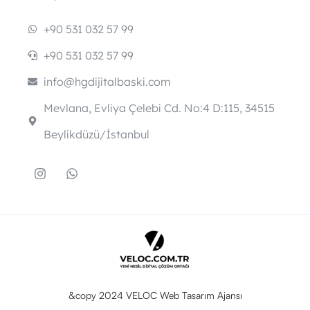
+90 531 032 57 99
+90 531 032 57 99
info@hgdijitalbaski.com
Mevlana, Evliya Çelebi Cd. No:4 D:115, 34515
Beylikdüzü/İstanbul
&copy 2024 VELOC Web Tasarım Ajansı