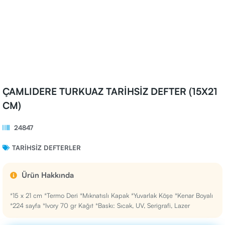
ÇAMLIDERE TURKUAZ TARİHSİZ DEFTER (15X21
CM)
24847
TARIHSIZ DEFTERLER
Ürün Hakkında
*15 x 21 cm *Termo Deri *Mıknatıslı Kapak *Yuvarlak Köşe *Kenar Boyalı
*224 sayfa *Ivory 70 gr Kağıt *Baskı: Sıcak, UV, Serigrafi, Lazer