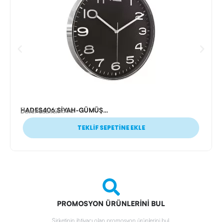
HADES406 SİYAH-GÜMÜŞ METALİZE ÇERÇEVE DUVAR SAATİ(380 MM)
Ürün Kodu: 22800
Duvar Saatleri
TEKLİF SEPETİNE EKLE
PROMOSYON ÜRÜNLERİNİ BUL
Şirketinin ihtiyacı olan promosyon ürünlerini bul.