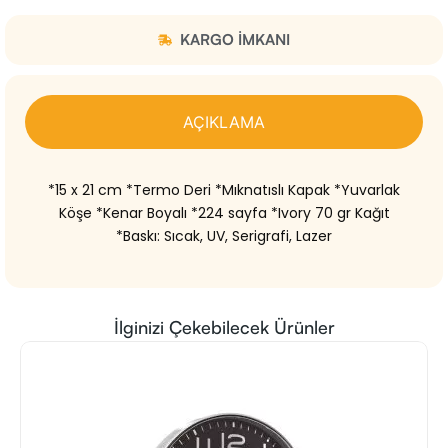
KARGO IMKANI
AÇIKLAMA
*15 x 21 cm *Termo Deri *Mıknatıslı Kapak *Yuvarlak
Köşe *Kenar Boyalı *224 sayfa *Ivory 70 gr Kağıt
*Baskı: Sıcak, UV, Serigrafi, Lazer
İlginizi Çekebilecek Ürünler