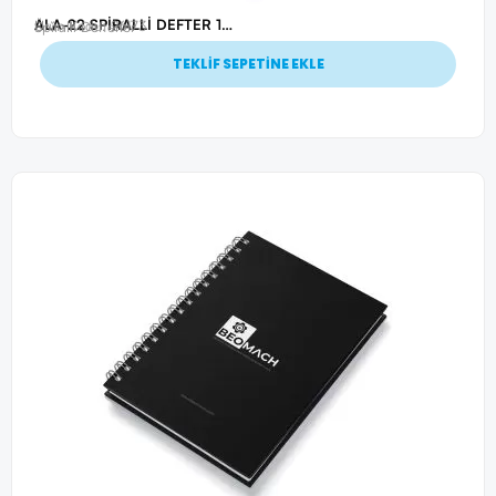
ALA-22 SPİRALLİ DEFTER 15X21 CM
Ürün Kodu: 26173
Spiralli Defterler
TEKLİF SEPETİNE EKLE