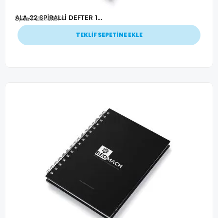
ALA-22 SPİRALLİ DEFTER 17X24 CM
Ürün Kodu: 26174
Spiralli Defterler
TEKLİF SEPETİNE EKLE