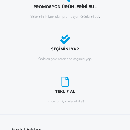
PROMOSYON ÜRÜNLERİNİ BUL
Şirketinin ihtiyacı olan promosyon ürünlerini bul.
SEÇİMİNİ YAP
Onlarca çeşit arasından seçimini yap.
TEKLİF AL
En uygun fiyatlarla teklif al!
Hızlı Linkler