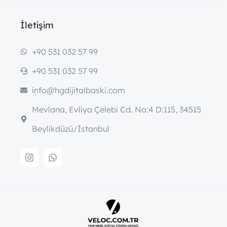
İletişim
+90 531 032 57 99
+90 531 032 57 99
info@hgdijitalbaski.com
Mevlana, Evliya Çelebi Cd. No:4 D:115, 34515
Beylikdüzü/İstanbul