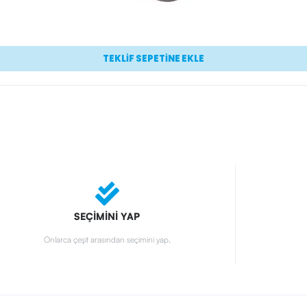
TEKLİF SEPETİNE EKLE
SEÇİMİNİ YAP
Onlarca çeşit arasından seçimini yap.