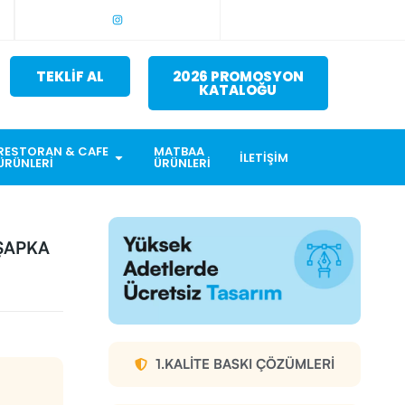
TEKLİF AL
2026 PROMOSYON
KATALOĞU
RESTORAN & CAFE
MATBAA
İLETIŞIM
ÜRÜNLERI
ÜRÜNLERI
 ŞAPKA
1.KALITE BASKI ÇÖZÜMLERI