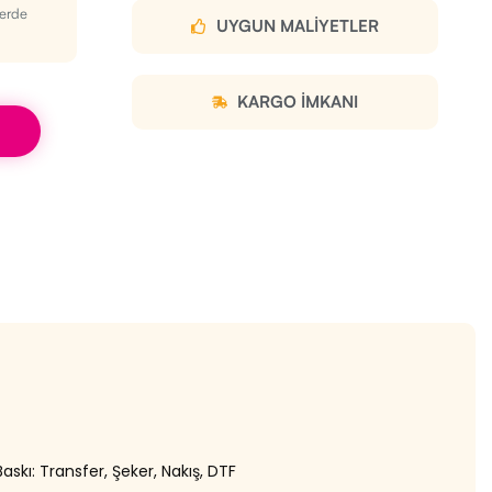
perde
UYGUN MALIYETLER
KARGO IMKANI
skı: Transfer, Şeker, Nakış, DTF