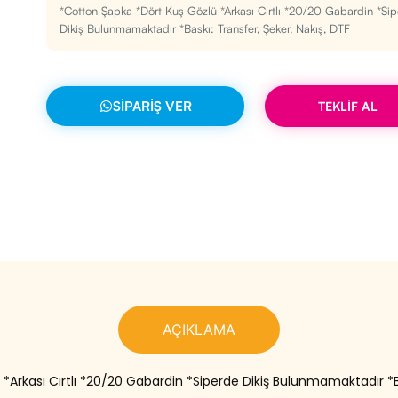
*Cotton Şapka *Dört Kuş Gözlü *Arkası Cırtlı *20/20 Gabardin *Si
Dikiş Bulunmamaktadır *Baskı: Transfer, Şeker, Nakış, DTF
SIPARIŞ VER
TEKLİF AL
AÇIKLAMA
Arkası Cırtlı *20/20 Gabardin *Siperde Dikiş Bulunmamaktadır *Ba