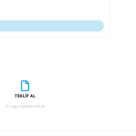
Ürün Kodu
Kalemtraş
TEKLİF AL
En uygun fiyatlarla teklif al!