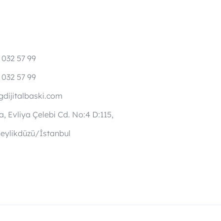
 032 57 99
 032 57 99
dijitalbaski.com
, Evliya Çelebi Cd. No:4 D:115,
eylikdüzü/İstanbul