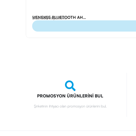
MENEKŞE BLUETOOTH AHŞAP HOPARLÖR
Ürün Kodu: 25899
Bluetooh Hoparlörler
PROMOSYON ÜRÜNLERİNİ BUL
Şirketinin ihtiyacı olan promosyon ürünlerini bul.