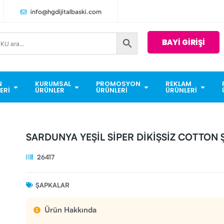
info@hgdijitalbaski.com
BAYİ GİRİŞİ
N
KURUMSAL
PROMOSYON
REKLAM
ERI
ÜRÜNLER
ÜRÜNLERI
ÜRÜNLERI
SARDUNYA YEŞİL SİPER DİKİŞSİZ COTTON
26417
ŞAPKALAR
Ürün Hakkında