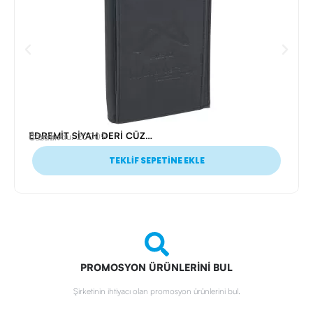
EDREMİT SİYAH DERİ CÜZDAN
Ürün Kodu: 20009
Cüzdan
TEKLİF SEPETİNE EKLE
PROMOSYON ÜRÜNLERİNİ BUL
Şirketinin ihtiyacı olan promosyon ürünlerini bul.