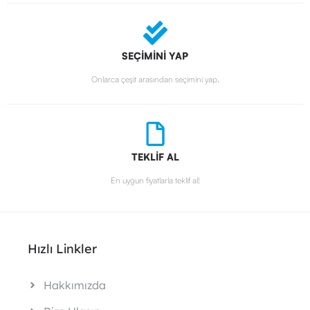
SEÇİMİNİ YAP
Onlarca çeşit arasından seçimini yap.
TEKLİF AL
En uygun fiyatlarla teklif al!
Hızlı Linkler
Hakkımızda