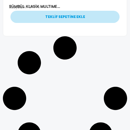
SÜMBÜL KLASİK MULTIMEDYA RADYO
Ürün Kodu: 24976
Radyolar
TEKLİF SEPETİNE EKLE