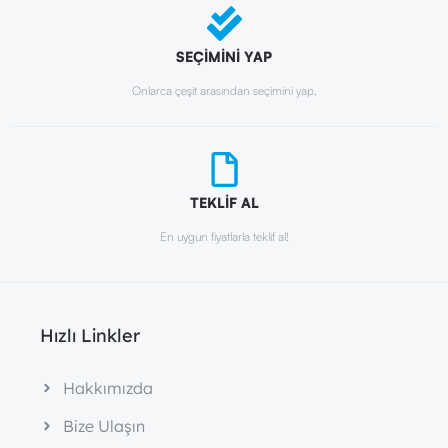
SEÇİMİNİ YAP
Onlarca çeşit arasından seçimini yap.
TEKLİF AL
En uygun fiyatlarla teklif al!
Hızlı Linkler
Hakkımızda
Bize Ulaşın