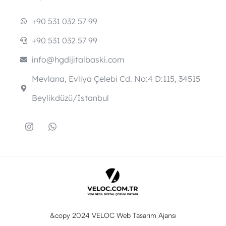
+90 531 032 57 99
+90 531 032 57 99
info@hgdijitalbaski.com
Mevlana, Evliya Çelebi Cd. No:4 D:115, 34515
Beylikdüzü/İstanbul
&copy 2024 VELOC Web Tasarım Ajansı