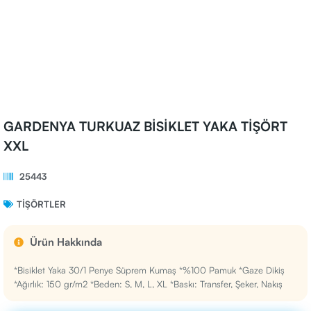
GARDENYA TURKUAZ BİSİKLET YAKA TİŞÖRT
XXL
25443
TIŞÖRTLER
Ürün Hakkında
*Bisiklet Yaka 30/1 Penye Süprem Kumaş *%100 Pamuk *Gaze Dikiş
*Ağırlık: 150 gr/m2 *Beden: S, M, L, XL *Baskı: Transfer, Şeker, Nakış