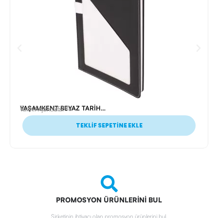
YAŞAMKENT BEYAZ TARİHLİ AJANDA (17X24 CM)
Ürün Kodu: 25788
Tarihli Ajandalar
TEKLİF SEPETİNE EKLE
PROMOSYON ÜRÜNLERİNİ BUL
Şirketinin ihtiyacı olan promosyon ürünlerini bul.