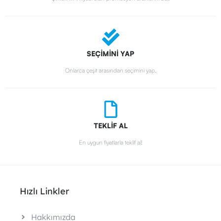
SEÇİMİNİ YAP
Onlarca çeşit arasından seçimini yap.
TEKLİF AL
En uygun fiyatlarla teklif al!
Hızlı Linkler
Hakkımızda