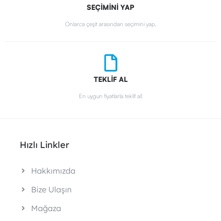
SEÇİMİNİ YAP
Onlarca çeşit arasından seçimini yap.
TEKLİF AL
En uygun fiyatlarla teklif al!
Hızlı Linkler
Hakkımızda
Bize Ulaşın
Mağaza