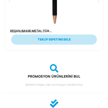
KEŞAN BAKIR METAL TÜKENMEZ KALEM
Ürün Kodu: 24934
Metal Tükenmez Kalemler
TEKLİF SEPETİNE EKLE
PROMOSYON ÜRÜNLERİNİ BUL
Şirketinin ihtiyacı olan promosyon ürünlerini bul.