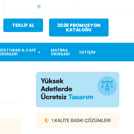
TEKLİF AL
2026 PROMOSYON
KATALOĞU
RESTORAN & CAFE
MATBAA
İLETIŞIM
ÜRÜNLERI
ÜRÜNLERI
1.KALITE BASKI ÇÖZÜMLERI