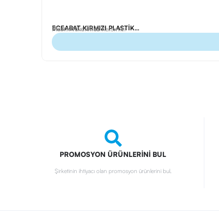
ECEABAT KIRMIZI PLASTİK TÜKENMEZ KALEM
Ürün Kodu: 20229
Plastik Tükenmez Kalemler
PROMOSYON ÜRÜNLERİNİ BUL
Şirketinin ihtiyacı olan promosyon ürünlerini bul.