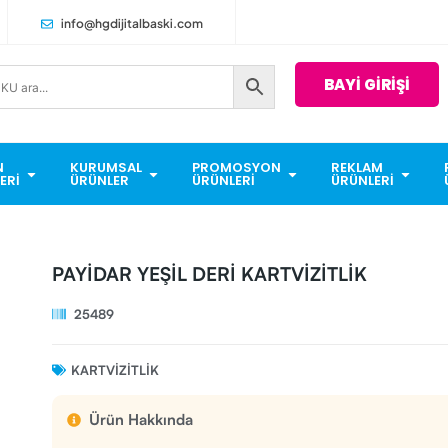
info@hgdijitalbaski.com
BAYİ GİRİŞİ
N
KURUMSAL
PROMOSYON
REKLAM
ERI
ÜRÜNLER
ÜRÜNLERI
ÜRÜNLERI
PAYİDAR YEŞİL DERİ KARTVİZİTLİK
25489
KARTVIZITLIK
Ürün Hakkında