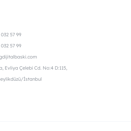
 032 57 99
 032 57 99
dijitalbaski.com
, Evliya Çelebi Cd. No:4 D:115,
eylikdüzü/İstanbul