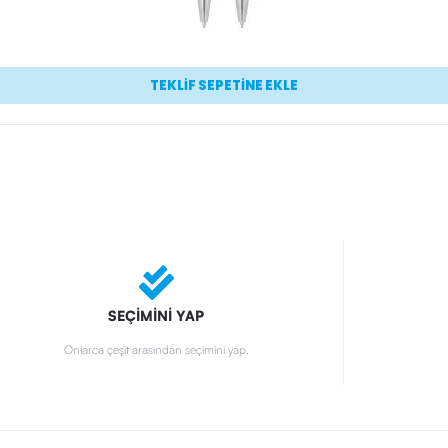
TEKLİF SEPETİNE EKLE
SEÇİMİNİ YAP
Onlarca çeşit arasından seçimini yap.