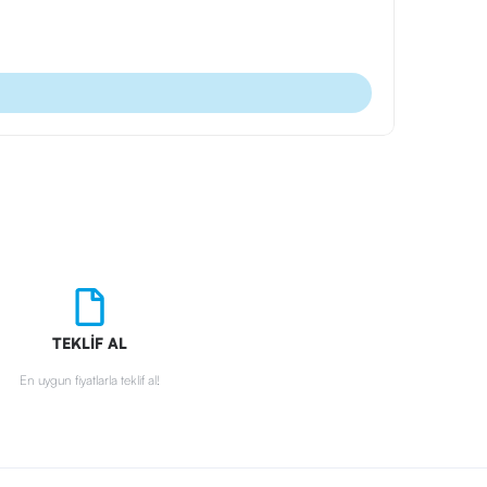
Ürün Kodu
Roller Kale
TEKLİF AL
En uygun fiyatlarla teklif al!