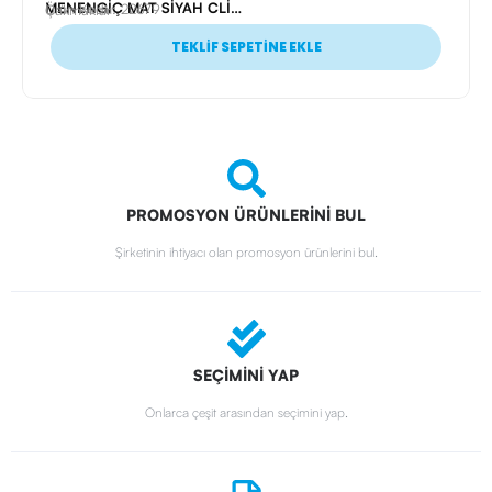
MENENGİÇ MAT SİYAH CLİPPER METAL SİBOPLU ÇAKMAK
Ürün Kodu: 22679
Çakmaklar
TEKLİF SEPETİNE EKLE
PROMOSYON ÜRÜNLERİNİ BUL
Şirketinin ihtiyacı olan promosyon ürünlerini bul.
SEÇİMİNİ YAP
Onlarca çeşit arasından seçimini yap.