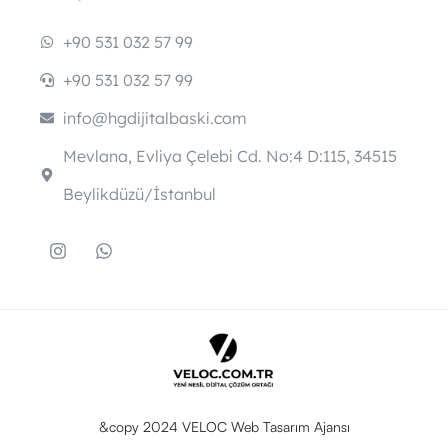
+90 531 032 57 99
+90 531 032 57 99
info@hgdijitalbaski.com
Mevlana, Evliya Çelebi Cd. No:4 D:115, 34515
Beylikdüzü/İstanbul
&copy 2024 VELOC Web Tasarım Ajansı