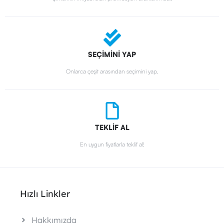
SEÇİMİNİ YAP
Onlarca çeşit arasından seçimini yap.
TEKLİF AL
En uygun fiyatlarla teklif al!
Hızlı Linkler
Hakkımızda