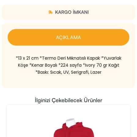
KARGO IMKANI
AÇIKLAMA
*13 x 21 cm *Termo Deri Mıknatıslı Kapak *Yuvarlak
Köşe *Kenar Boyalı *224 sayfa *Ivory 70 gr Kağıt
*Baskı: Sıcak, UV, Serigrafi, Lazer
İlginizi Çekebilecek Ürünler