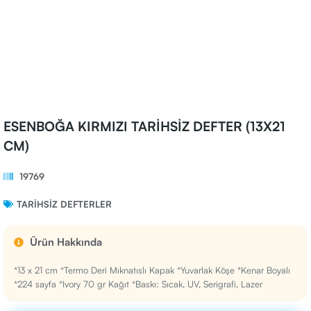
ESENBOĞA KIRMIZI TARİHSİZ DEFTER (13X21
CM)
19769
TARIHSIZ DEFTERLER
Ürün Hakkında
*13 x 21 cm *Termo Deri Mıknatıslı Kapak *Yuvarlak Köşe *Kenar Boyalı
*224 sayfa *Ivory 70 gr Kağıt *Baskı: Sıcak, UV, Serigrafi, Lazer