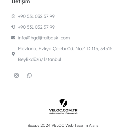
İletişim
+90 531 032 57 99
+90 531 032 57 99
info@hgdijitalbaski.com
Mevlana, Evliya Çelebi Cd. No:4 D:115, 34515
Beylikdüzü/İstanbul
&copy 2024 VELOC Web Tasarım Ajansı