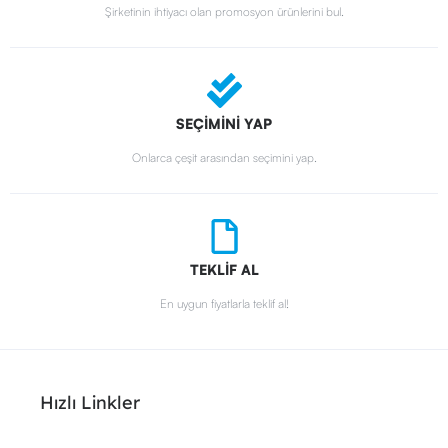
Şirketinin ihtiyacı olan promosyon ürünlerini bul.
SEÇİMİNİ YAP
Onlarca çeşit arasından seçimini yap.
TEKLİF AL
En uygun fiyatlarla teklif al!
Hızlı Linkler