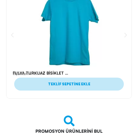
FULYA TURKUAZ BİSİKLET YAKA TİŞÖRT L
Ürün Kodu: 23336
Tişörtler
TEKLİF SEPETİNE EKLE
PROMOSYON ÜRÜNLERİNİ BUL