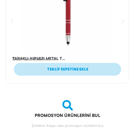
TARAKLI KIRMIZI METAL TÜKENMEZ KALEM
Ürün Kodu: 20167
Metal Tükenmez Kalemler
TEKLİF SEPETİNE EKLE
PROMOSYON ÜRÜNLERİNİ BUL
Şirketinin ihtiyacı olan promosyon ürünlerini bul.