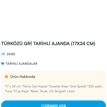
TÜRKÖZÜ GRİ TARİHLİ AJANDA (17X24 CM)
26130
TARIHLI AJANDALAR
Ürün Hakkında
*17 x 24 cm *Termo Deri Kapak *Yuvarlak Köşe *Gizli Spiralli *320 sayfa
*Ivory 70 gr Kağıt *Baskı: Sıcak, UV, Serigrafi, Lazer
SIPARIŞ VER