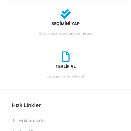
SEÇİMİNİ YAP
Onlarca çeşit arasından seçimini yap.
TEKLİF AL
En uygun fiyatlarla teklif al!
Hızlı Linkler
Hakkımızda