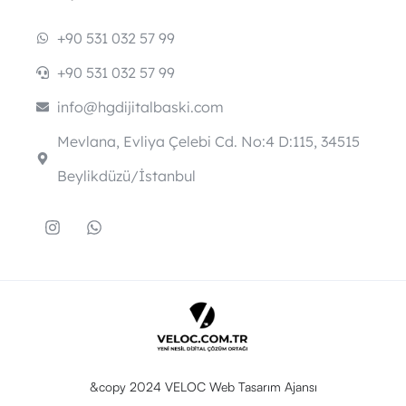
+90 531 032 57 99
+90 531 032 57 99
info@hgdijitalbaski.com
Mevlana, Evliya Çelebi Cd. No:4 D:115, 34515
Beylikdüzü/İstanbul
&copy 2024 VELOC Web Tasarım Ajansı