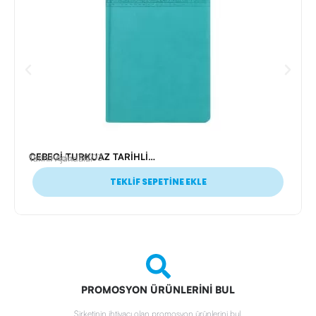
CEBECİ TURKUAZ TARİHLİ AJANDA (17X24 CM)
Ürün Kodu: 19703
Tarihli Ajandalar
TEKLİF SEPETİNE EKLE
PROMOSYON ÜRÜNLERİNİ BUL
Şirketinin ihtiyacı olan promosyon ürünlerini bul.