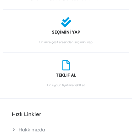
SEÇİMİNİ YAP
Onlarca çeşit arasından seçimini yap.
TEKLİF AL
En uygun fiyatlarla teklif al!
Hızlı Linkler
Hakkımızda