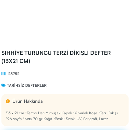
SIHHİYE TURUNCU TERZİ DİKİŞLİ DEFTER
(13X21 CM)
25752
TARIHSIZ DEFTERLER
Ürün Hakkında
*13 x 21 cm *Termo Deri Yumuşak Kapak *Yuvarlak Köşe *Terzi Dikişli
*96 sayfa *Ivory 70 gr Kağıt *Baskı: Sıcak, UV, Serigrafi, Lazer