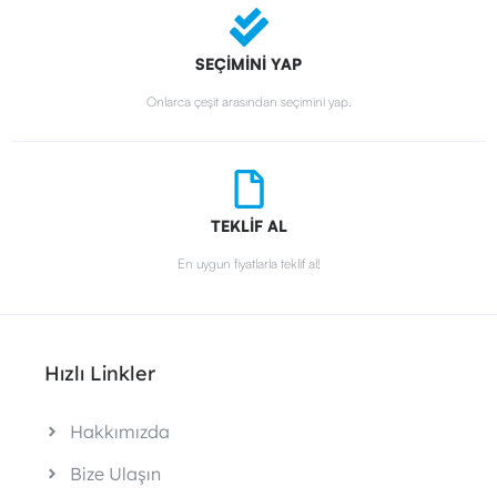
SEÇİMİNİ YAP
Onlarca çeşit arasından seçimini yap.
TEKLİF AL
En uygun fiyatlarla teklif al!
Hızlı Linkler
Hakkımızda
Bize Ulaşın