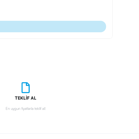
Ürün Kodu
Plastik Tü
TEKLİF AL
En uygun fiyatlarla teklif al!