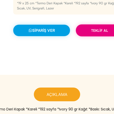
*19 x 25 cm *Termo Deri Kapak *Kareli *192 sayfa *Ivory 90 gr Kağı
Sıcak, UV, Serigrafi, Lazer
SIPARIŞ VER
TEKLİF AL
AÇIKLAMA
o Deri Kapak *Kareli *192 sayfa *Ivory 90 gr Kağıt *Baskı: Sıcak, UV