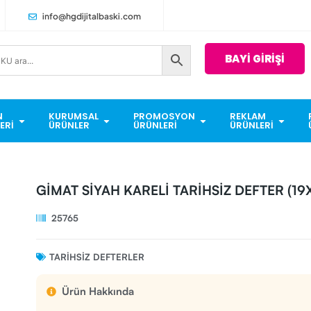
info@hgdijitalbaski.com
BAYİ GİRİŞİ
N
KURUMSAL
PROMOSYON
REKLAM
ERI
ÜRÜNLER
ÜRÜNLERI
ÜRÜNLERI
GİMAT SİYAH KARELİ TARİHSİZ DEFTER (19
25765
TARIHSIZ DEFTERLER
Ürün Hakkında