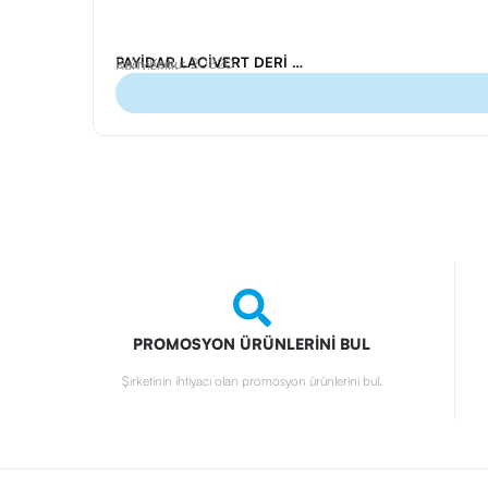
PAYİDAR LACİVERT DERİ KARTVİZİTLİK
Ürün Kodu: 20820
Kartvizitlik
PROMOSYON ÜRÜNLERİNİ BUL
Şirketinin ihtiyacı olan promosyon ürünlerini bul.