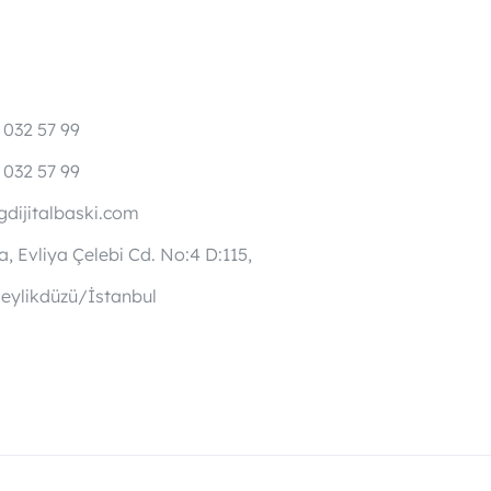
 032 57 99
 032 57 99
dijitalbaski.com
, Evliya Çelebi Cd. No:4 D:115,
eylikdüzü/İstanbul