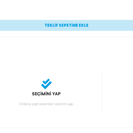
TEKLİF SEPETİNE EKLE
SEÇİMİNİ YAP
Onlarca çeşit arasından seçimini yap.