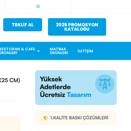
TEKLİF AL
2026 PROMOSYON
KATALOĞU
RESTORAN & CAFE
MATBAA
İLETIŞIM
ÜRÜNLERI
ÜRÜNLERI
X25 CM)
1.KALITE BASKI ÇÖZÜMLERI