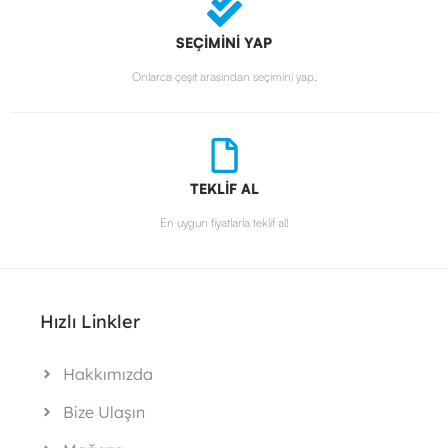
SEÇİMİNİ YAP
Onlarca çeşit arasından seçimini yap.
TEKLİF AL
En uygun fiyatlarla teklif al!
Hızlı Linkler
Hakkımızda
Bize Ulaşın