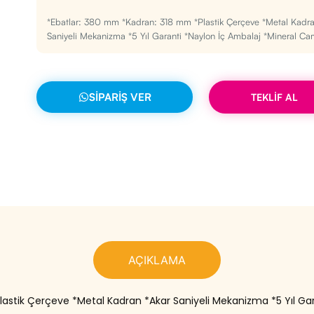
*Ebatlar: 380 mm *Kadran: 318 mm *Plastik Çerçeve *Metal Kadra
Saniyeli Mekanizma *5 Yıl Garanti *Naylon İç Ambalaj *Mineral Ca
SIPARIŞ VER
TEKLİF AL
AÇIKLAMA
astik Çerçeve *Metal Kadran *Akar Saniyeli Mekanizma *5 Yıl Ga