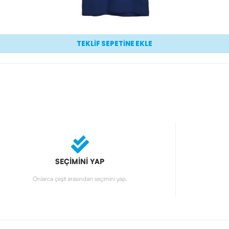
TEKLİF SEPETİNE EKLE
SEÇİMİNİ YAP
Onlarca çeşit arasından seçimini yap.