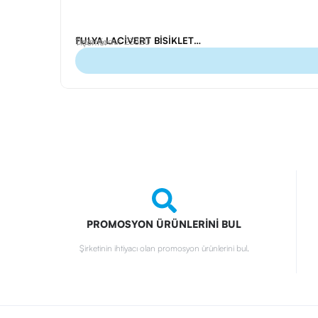
FULYA LACİVERT BİSİKLET YAKA TİŞÖRT L
Ürün Kodu: 23320
Tişörtler
PROMOSYON ÜRÜNLERİNİ BUL
Şirketinin ihtiyacı olan promosyon ürünlerini bul.