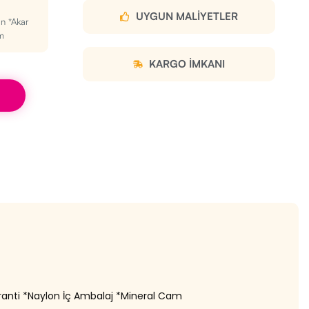
UYGUN MALIYETLER
n *Akar
m
KARGO IMKANI
ranti *Naylon İç Ambalaj *Mineral Cam