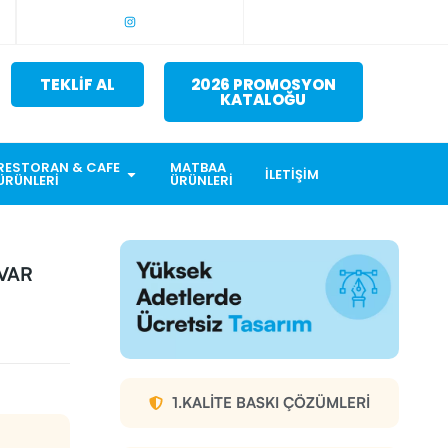
TEKLİF AL
2026 PROMOSYON
KATALOĞU
RESTORAN & CAFE
MATBAA
İLETIŞIM
ÜRÜNLERI
ÜRÜNLERI
VAR
1.KALITE BASKI ÇÖZÜMLERI