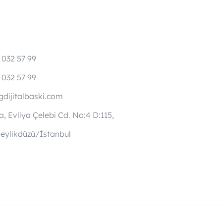
 032 57 99
 032 57 99
dijitalbaski.com
, Evliya Çelebi Cd. No:4 D:115,
eylikdüzü/İstanbul