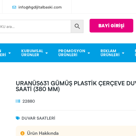
info@hgdijitalbaski.com
BAYİ GİRİŞİ
N
KURUMSAL
PROMOSYON
REKLAM
ERI
ÜRÜNLER
ÜRÜNLERI
ÜRÜNLERI
URANÜS631 GÜMÜŞ PLASTİK ÇERÇEVE DU
SAATİ (380 MM)
22880
DUVAR SAATLERI
Ürün Hakkında