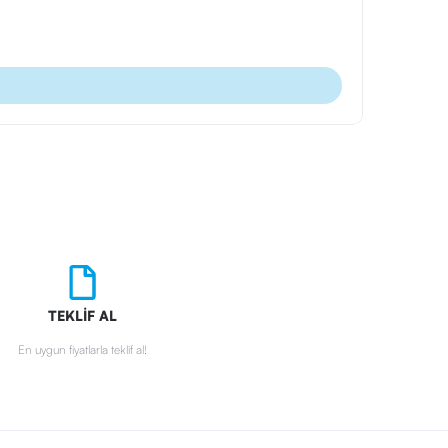
Ürün Kodu
Metal Tüke
TEKLİF AL
En uygun fiyatlarla teklif al!