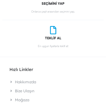
SEÇİMİNİ YAP
Onlarca çeşit arasından seçimini yap.
TEKLİF AL
En uygun fiyatlarla teklif al!
Hızlı Linkler
Hakkımızda
Bize Ulaşın
Mağaza