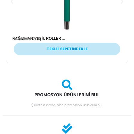
KAĞIZMAN YEŞİL ROLLER KALEM
Ürün Kodu: 20105
Roller Kalemler
TEKLİF SEPETİNE EKLE
PROMOSYON ÜRÜNLERİNİ BUL
Şirketinin ihtiyacı olan promosyon ürünlerini bul.