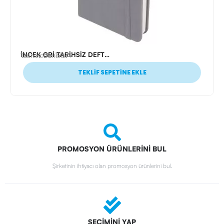
İNCEK GRİ TARİHSİZ DEFTER (9X14 CM)
Ürün Kodu: 19879
Tarihsiz Defterler
TEKLİF SEPETİNE EKLE
PROMOSYON ÜRÜNLERİNİ BUL
Şirketinin ihtiyacı olan promosyon ürünlerini bul.
SEÇİMİNİ YAP