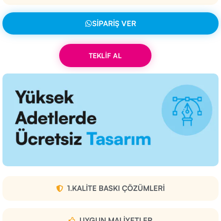
SIPARIŞ VER
TEKLİF AL
1.KALITE BASKI ÇÖZÜMLERI
UYGUN MALIYETLER