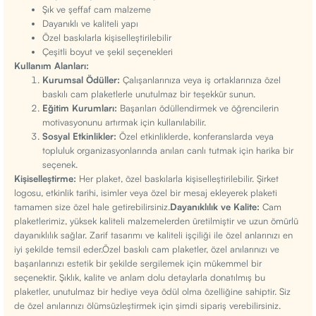
Şık ve şeffaf cam malzeme
Dayanıklı ve kaliteli yapı
Özel baskılarla kişiselleştirilebilir
Çeşitli boyut ve şekil seçenekleri
Kullanım Alanları:
Kurumsal Ödüller:
Çalışanlarınıza veya iş ortaklarınıza özel
baskılı cam plaketlerle unutulmaz bir teşekkür sunun.
Eğitim Kurumları:
Başarıları ödüllendirmek ve öğrencilerin
motivasyonunu artırmak için kullanılabilir.
Sosyal Etkinlikler:
Özel etkinliklerde, konferanslarda veya
topluluk organizasyonlarında anıları canlı tutmak için harika bir
seçenek.
Kişiselleştirme:
Her plaket, özel baskılarla kişiselleştirilebilir. Şirket
logosu, etkinlik tarihi, isimler veya özel bir mesaj ekleyerek plaketi
tamamen size özel hale getirebilirsiniz.
Dayanıklılık ve Kalite:
Cam
plaketlerimiz, yüksek kaliteli malzemelerden üretilmiştir ve uzun ömürlü
dayanıklılık sağlar. Zarif tasarımı ve kaliteli işçiliği ile özel anlarınızı en
iyi şekilde temsil eder.Özel baskılı cam plaketler, özel anılarınızı ve
başarılarınızı estetik bir şekilde sergilemek için mükemmel bir
seçenektir. Şıklık, kalite ve anlam dolu detaylarla donatılmış bu
plaketler, unutulmaz bir hediye veya ödül olma özelliğine sahiptir. Siz
de özel anılarınızı ölümsüzleştirmek için şimdi sipariş verebilirsiniz.