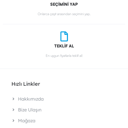
SEÇİMİNİ YAP
Onlarca çeşit arasından seçimini yap.
TEKLİF AL
En uygun fiyatlarla teklif al!
Hızlı Linkler
Hakkımızda
Bize Ulaşın
Mağaza