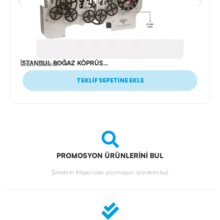
İSTANBUL BOĞAZ KÖPRÜSÜ MASA SAATİ
Ürün Kodu: 24974
Masa Saatleri
TEKLİF SEPETİNE EKLE
PROMOSYON ÜRÜNLERİNİ BUL
Şirketinin ihtiyacı olan promosyon ürünlerini bul.