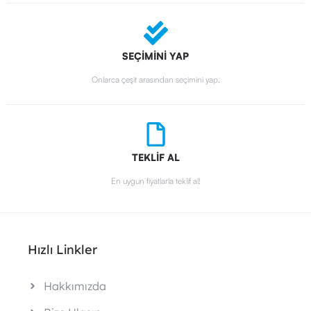
SEÇİMİNİ YAP
Onlarca çeşit arasından seçimini yap.
TEKLİF AL
En uygun fiyatlarla teklif al!
Hızlı Linkler
Hakkımızda