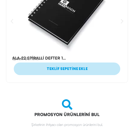
ALA-22 SPİRALLİ DEFTER 17X24 CM
Ürün Kodu: 26174
Spiralli Defterler
TEKLİF SEPETİNE EKLE
PROMOSYON ÜRÜNLERİNİ BUL
Şirketinin ihtiyacı olan promosyon ürünlerini bul.