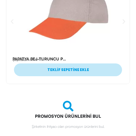
PAPATYA BEJ-TURUNCU POLYESTER ŞAPKA
Ürün Kodu: 26451
Şapkalar
TEKLİF SEPETİNE EKLE
PROMOSYON ÜRÜNLERİNİ BUL
Şirketinin ihtiyacı olan promosyon ürünlerini bul.