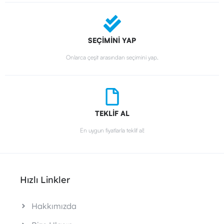
SEÇİMİNİ YAP
Onlarca çeşit arasından seçimini yap.
TEKLİF AL
En uygun fiyatlarla teklif al!
Hızlı Linkler
Hakkımızda