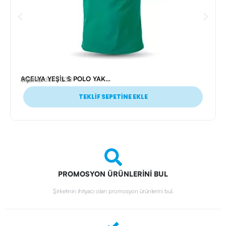
AÇELYA YEŞİL S POLO YAKA T-SHİRT
Ürün Kodu: 21230
Tişörtler
TEKLİF SEPETİNE EKLE
PROMOSYON ÜRÜNLERİNİ BUL
Şirketinin ihtiyacı olan promosyon ürünlerini bul.