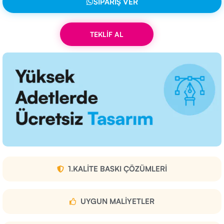
SIPARIŞ VER
TEKLİF AL
1.KALITE BASKI ÇÖZÜMLERI
UYGUN MALIYETLER