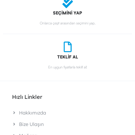
SEÇİMİNİ YAP
Onlarca çeşit arasından seçimini yap.
TEKLİF AL
En uygun fiyatlarla teklif al!
Hızlı Linkler
Hakkımızda
Bize Ulaşın