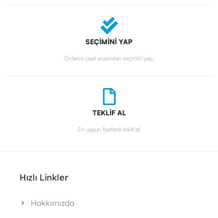
SEÇİMİNİ YAP
Onlarca çeşit arasından seçimini yap.
TEKLİF AL
En uygun fiyatlarla teklif al!
Hızlı Linkler
Hakkımızda