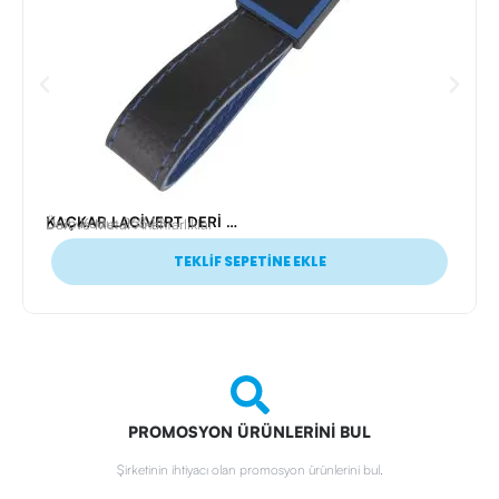
KAÇKAR LACİVERT DERİ ANAHTARLIK
Ürün Kodu: 26340
Deri ve Metal Anahtarlıklar
TEKLİF SEPETİNE EKLE
PROMOSYON ÜRÜNLERİNİ BUL
Şirketinin ihtiyacı olan promosyon ürünlerini bul.