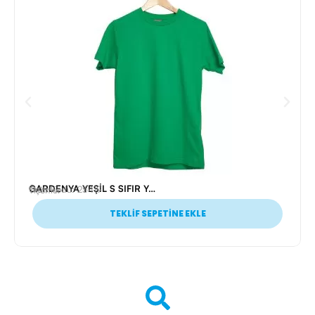
GARDENYA YEŞİL S SIFIR YAKA T-SHİRT
Ürün Kodu: 25419
Tişörtler
TEKLİF SEPETİNE EKLE