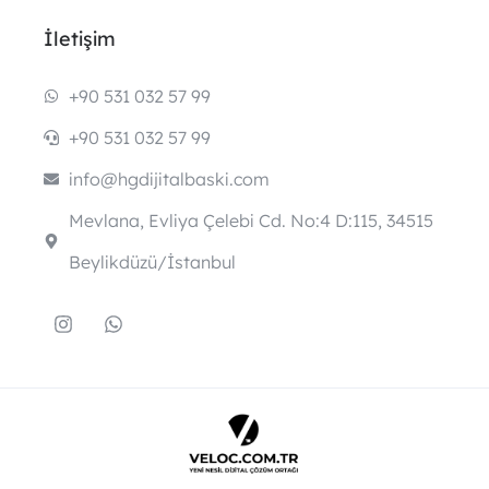
İletişim
+90 531 032 57 99
+90 531 032 57 99
info@hgdijitalbaski.com
Mevlana, Evliya Çelebi Cd. No:4 D:115, 34515
Beylikdüzü/İstanbul