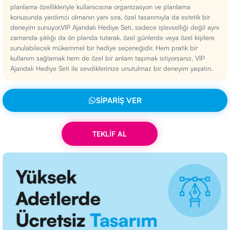
planlama özellikleriyle kullanıcısına organizasyon ve planlama
konusunda yardımcı olmanın yanı sıra, özel tasarımıyla da estetik bir
deneyim sunuyor.VIP Ajandalı Hediye Seti, sadece işlevselliği değil aynı
zamanda şıklığı da ön planda tutarak, özel günlerde veya özel kişilere
sunulabilecek mükemmel bir hediye seçeneğidir. Hem pratik bir
kullanım sağlamak hem de özel bir anlam taşımak istiyorsanız, VIP
Ajandalı Hediye Seti ile sevdiklerinize unutulmaz bir deneyim yaşatın.
SIPARIŞ VER
TEKLİF AL