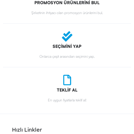
PROMOSYON ÜRÜNLERİNİ BUL
Şirketinin ihtiyacı olan promosyon ürünlerini bul.
SEÇİMİNİ YAP
Onlarca çeşit arasından seçimini yap.
TEKLİF AL
En uygun fiyatlarla teklif al!
Hızlı Linkler