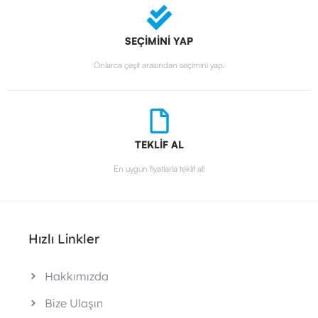
SEÇİMİNİ YAP
Onlarca çeşit arasından seçimini yap.
TEKLİF AL
En uygun fiyatlarla teklif al!
Hızlı Linkler
Hakkımızda
Bize Ulaşın