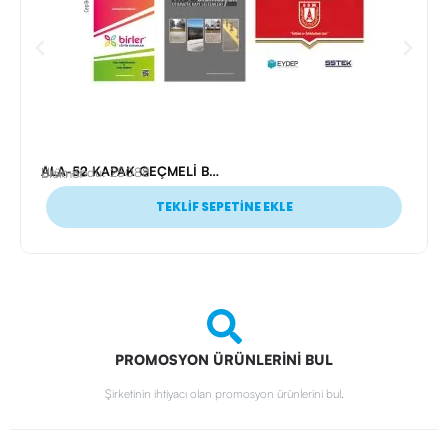
ALA-52 KAPAK GEÇMELİ BLOKNOT
Ürün Kodu: 25088
Bloknot
TEKLİF SEPETİNE EKLE
PROMOSYON ÜRÜNLERİNİ BUL
Şirketinin ihtiyacı olan promosyon ürünlerini bul.