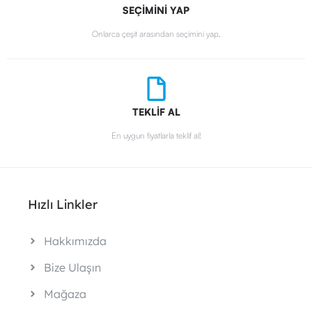
SEÇİMİNİ YAP
Onlarca çeşit arasından seçimini yap.
TEKLİF AL
En uygun fiyatlarla teklif al!
Hızlı Linkler
Hakkımızda
Bize Ulaşın
Mağaza