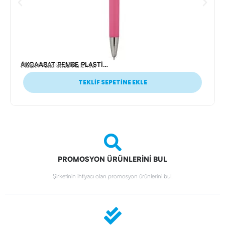
AKÇAABAT PEMBE PLASTİK TÜKENMEZ KALEM
Ürün Kodu: 26302
Plastik Tükenmez Kalemler
TEKLİF SEPETİNE EKLE
PROMOSYON ÜRÜNLERİNİ BUL
Şirketinin ihtiyacı olan promosyon ürünlerini bul.